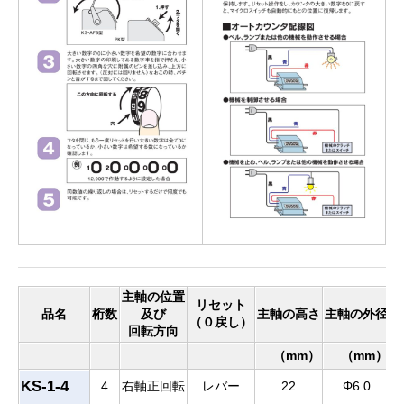
主軸の位置
リセット
品名
桁数
及び
主軸の高さ
主軸の外径
（０戻し）
（
回転方向
（mm）
（mm）
KS-1-4
4
右軸正回転
レバー
22
Φ6.0