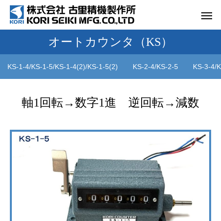
オートカウンタ（KS）
KS-1-4/KS-1-5/KS-1-4(2)/KS-1-5(2)
KS-2-4/KS-2-5
KS-3-4/K
軸1回転→数字1進 逆回転→減数