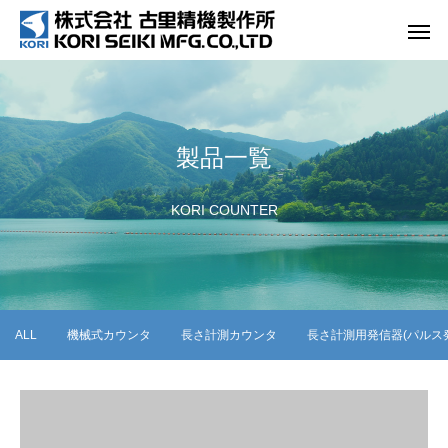
製品一覧
KORI COUNTER
ALL
機械式カウンタ
長さ計測カウンタ
長さ計測用発信器(パルス